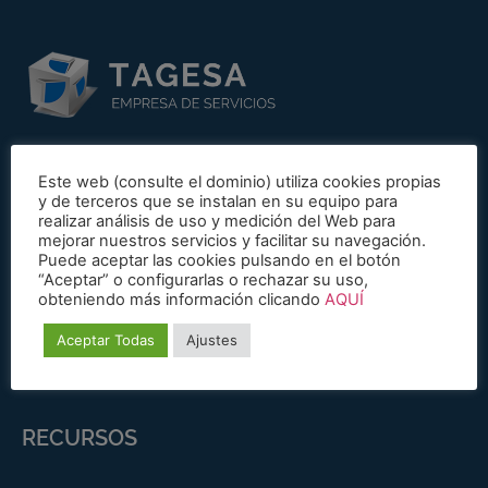
Este web (consulte el dominio) utiliza cookies propias
DÓNDE ESTAMOS
y de terceros que se instalan en su equipo para
realizar análisis de uso y medición del Web para
mejorar nuestros servicios y facilitar su navegación.
Puede aceptar las cookies pulsando en el botón
C/ Santa Leonor, 65 - 28037 Madrid
“Aceptar” o configurarlas o rechazar su uso,
obteniendo más información clicando
AQUÍ
madrid@tagesa.com
Aceptar Todas
Ajustes
91 406 23 90
RECURSOS