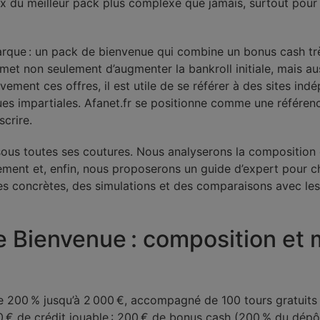
ix du meilleur pack plus complexe que jamais, surtout pour
que : un pack de bienvenue qui combine un bonus cash très
rmet non seulement d’augmenter la bankroll initiale, mais aus
vement ces offres, il est utile de se référer à des sites 
ues impartiales. Afanet.fr se positionne comme une référenc
scrire.
sous toutes ses coutures. Nous analyserons la composition
sement et, enfin, nous proposerons un guide d’expert pour ch
s concrètes, des simulations et des comparaisons avec les 
 Bienvenue : composition et
00 % jusqu’à 2 000 €, accompagné de 100 tours gratuits rép
€ de crédit jouable : 200 € de bonus cash (200 % du dépôt