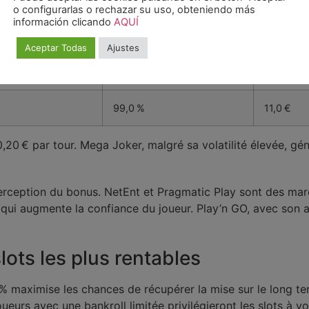
atilité
RTP moyen
o configurarlas o rechazar su uso, obteniendo más
información clicando
AQUÍ
96,1 %
9,6 €
Aceptar Todas
Ajustes
96,0 %
9,5 €
99,0 %
11,0 €
0,20 € par tour. Mega Joker, malgré sa volatilité élevée, gé
erception du bonus. NetEnt et Pragmatic Play sont des marq
e qui augmente la confiance du joueur. Play’n GO, avec son 
lots les plus rentables
 % maximise les chances de récupérer la mise sur le long te
joueurs avec une bankroll limitée privilégieront les slots à v