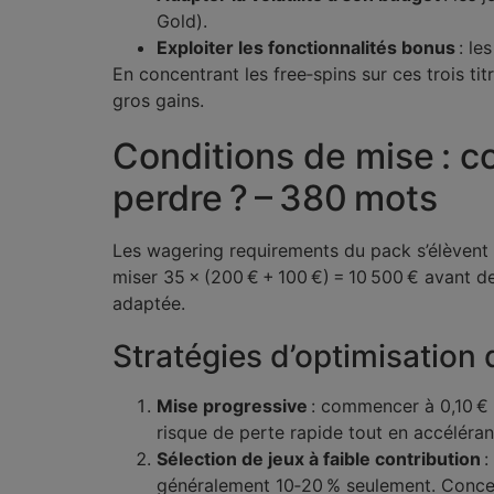
Gold).
Exploiter les fonctionnalités bonus
: le
En concentrant les free‑spins sur ces trois ti
gros gains.
Conditions de mise : c
perdre ? – 380 mots
Les wagering requirements du pack s’élèvent à
miser 35 × (200 € + 100 €) = 10 500 € avant de
adaptée.
Stratégies d’optimisation 
Mise progressive
: commencer à 0,10 € 
risque de perte rapide tout en accéléran
Sélection de jeux à faible contribution
:
généralement 10‑20 % seulement. Concentr