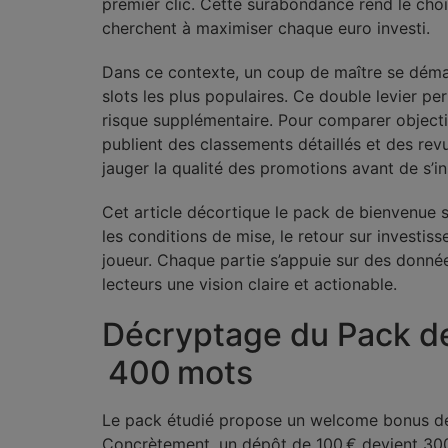
premier clic. Cette surabondance rend le cho
cherchent à maximiser chaque euro investi.
Dans ce contexte, un coup de maître se démar
slots les plus populaires. Ce double levier pe
risque supplémentaire. Pour comparer objecti
publient des classements détaillés et des rev
jauger la qualité des promotions avant de s’in
Cet article décortique le pack de bienvenue 
les conditions de mise, le retour sur investis
joueur. Chaque partie s’appuie sur des donnée
lecteurs une vision claire et actionable.
Décryptage du Pack de
400 mots
Le pack étudié propose un welcome bonus de 2
Concrètement, un dépôt de 100 € devient 300 