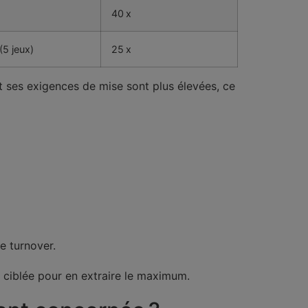
40 x
(5 jeux)
25 x
et ses exigences de mise sont plus élevées, ce
e turnover.
e ciblée pour en extraire le maximum.