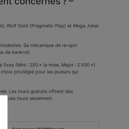
ment concernés ? –
Ent), Wolf Gold (Pragmatic Play) et Mega Joker
s modestes. Sa mécanique de re‑spin
us de bankroll.
fixes (Mini : 250 × la mise, Major : 2 500 ×)
choix privilégié pour les joueurs qui
e. Les tours gratuits offrent des
quelques tours seulement.