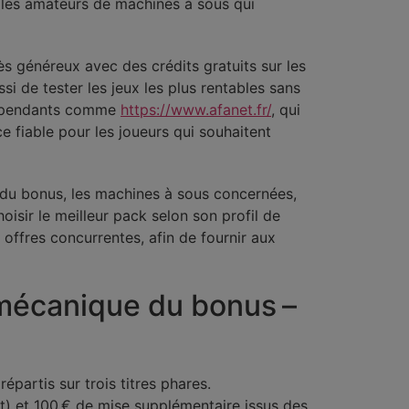
 les amateurs de machines à sous qui
 généreux avec des crédits gratuits sur les
si de tester les jeux les plus rentables sans
indépendants comme
https://www.afanet.fr/
, qui
e fiable pour les joueurs qui souhaitent
 du bonus, les machines à sous concernées,
oisir le meilleur pack selon son profil de
offres concurrentes, afin de fournir aux
 mécanique du bonus –
artis sur trois titres phares.
) et 100 € de mise supplémentaire issus des