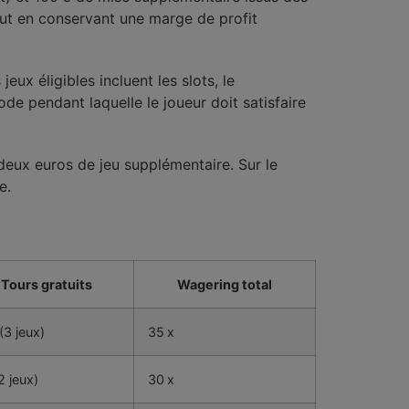
tout en conservant une marge de profit
eux éligibles incluent les slots, le
ode pendant laquelle le joueur doit satisfaire
 deux euros de jeu supplémentaire. Sur le
e.
Tours gratuits
Wagering total
(3 jeux)
35 x
2 jeux)
30 x