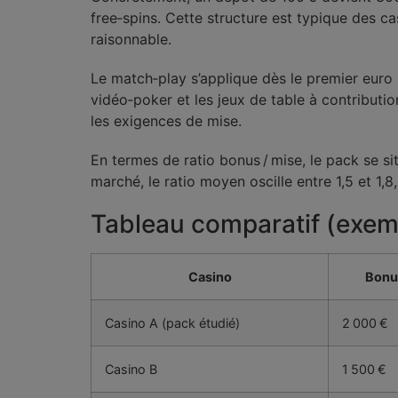
free‑spins. Cette structure est typique des c
raisonnable.
Le match‑play s’applique dès le premier euro mi
vidéo‑poker et les jeux de table à contributio
les exigences de mise.
En termes de ratio bonus / mise, le pack se s
marché, le ratio moyen oscille entre 1,5 et 1
Tableau comparatif (exem
Casino
Bonu
Casino A (pack étudié)
2 000 €
Casino B
1 500 €