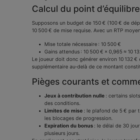
Calcul du point d’équilibr
Supposons un budget de 150 € (100 € de dépôt
10 500 € de mise requise. Avec un RTP moyen 
Mise totale nécessaire : 10 500 €
Gains attendus : 10 500 € × 0,965 ≈ 10 13
Le joueur doit donc générer environ 10 132 € d
supplémentaire au‑delà de ce montant constitu
Pièges courants et commen
Jeux à contribution nulle
: certains slot
des conditions.
Limites de mise
: le plafond de 5 € par
les blocages de progression.
Expiration du bonus
: le délai de 30 jou
plusieurs jours.