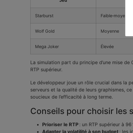
Jeu
Vol
Starburst
Faible‑moyenne
Wolf Gold
Moyenne
Mega Joker
Élevée
La simulation part du principe d’une mise de 
RTP supérieur.
Le développeur joue un rôle crucial dans la p
serveurs et la qualité de leurs graphismes, c
soucieux de l’efficacité à long terme.
Conseils pour choisir les s
Prioriser le RTP
: un RTP supérieur à 96
Adapter la volatilité à son budget
: les 